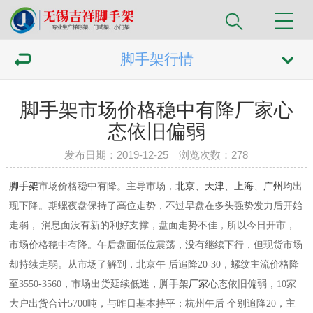
脚手架行情
脚手架市场价格稳中有降厂家心
态依旧偏弱
发布日期：2019-12-25 浏览次数：
278
脚手架
市场价格稳中有降。主导市场，
北京
、
天津
、
上海
、
广州
均出
现下降。期螺夜盘保持了高位走势，不过早盘在多头强势发力后开始
走弱， 消息面没有新的利好支撑，盘面走势不佳，所以今日开市，
市场价格稳中有降。午后盘面低位震荡，没有继续下行，但现货市场
却持续走弱。从市场了解到，北京午 后追降20-30，螺纹主流价格降
至3550-3560，市场出货延续低迷，
脚手架
厂家
心态依旧偏弱，10家
大户出货合计5700吨，与昨日基本持平；杭州午后 个别追降20，主