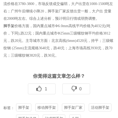
流价格在3780-3800，市场反馈成交偏弱，大户出货在1000-1500吨左
右；广州午后继续小降20，脚手架
厂家反馈出货一般，大户出 货量
在2000吨左右。综合上述分析，预计明日行情或弱势调整。
脚手架
价格方面，国内重点城市Ф6.0mm高线平均价格为4032元(吨
价，下同),跌22元；国内重点城市Ф25mm三级螺纹钢平均价格3812
元，跌20元。主导城市方面：北京高线(6mm)4520元，持平；三级螺
纹钢 (25mm)主流规格3640元，跌40元；上海市场高线3930元，跌70
元；三级螺纹钢3820元，跌30元。
你觉得这篇文章怎么样？
1
0
脚手架
移动脚手架
脚手架厂家
活动脚手架
标签：