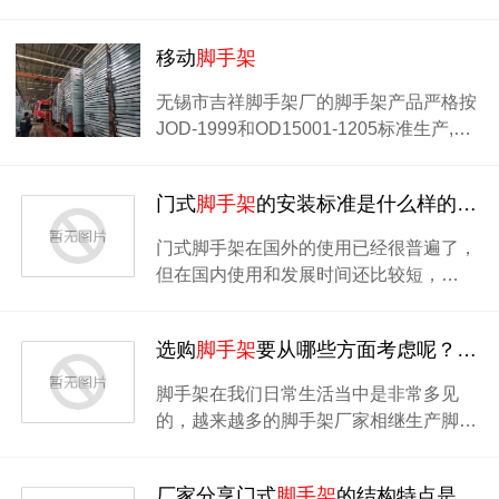
移动
脚手架
无锡市吉祥脚手架厂的脚手架产品严格按
JOD-1999和OD15001-1205标准生产,…
门式
脚手架
的安装标准是什么样的？标准尺寸有哪些 ？
门式脚手架在国外的使用已经很普遍了，
但在国内使用和发展时间还比较短，…
选购
脚手架
要从哪些方面考虑呢？
脚手
脚手架在我们日常生活当中是非常多见
的，越来越多的脚手架厂家相继生产脚…
厂家分享门式
脚手架
的结构特点是什么