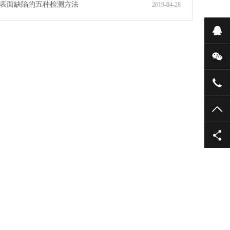
表面缺陷的五种检测方法
2019-04-28
在
微
137
TO