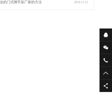
业的门式脚手架厂家的方法
2019-11-15
在
微
137
TO