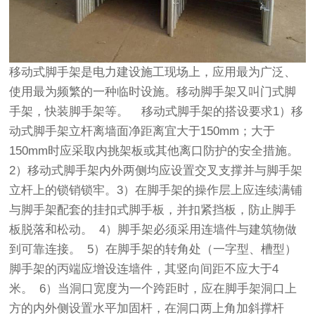
移动式
脚手架
是电力建设施工现场上，应用最为广泛、
使用最为频繁的一种临时设施。
移动脚手架
又叫
门式脚
手架
，快装脚手架等。 移动式脚手架的搭设要求1）移
动式脚手架立杆离墙面净距离宜大于150mm；大于
150mm时应采取内挑架板或其他离口防护的安全措施。
2）移动式脚手架内外两侧均应设置交叉支撑并与脚手架
立杆上的锁销锁牢。3）在脚手架的操作层上应连续满铺
与脚手架配套的挂扣式脚手板，并扣紧挡板，防止脚手
板脱落和松动。 4）脚手架必须采用连墙件与建筑物做
到可靠连接。 5）在脚手架的转角处（一字型、槽型）
脚手架的丙端应增设连墙件，其竖向间距不应大于4
米。 6）当洞口宽度为一个跨距时，应在脚手架洞口上
方的内外侧设置水平加固杆，在洞口两上角加斜撑杆