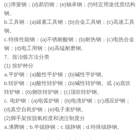
(c)弹簧钢；(d)易切钢；(e)轴承钢；(f)特定用途优质结构
钢。
b.工具钢：(a)碳素工具钢；(b)合金工具钢；(c)高速工具
钢。
c.特殊性能钢：(a)不锈耐酸钢；(b)耐热钢；(c)电热合金
钢；(d)电工用钢；(e)高锰耐磨钢。
7、按冶炼方法分类
(1) 按炉种分
a.平炉钢：(a)酸性平炉钢；(b)碱性平炉钢。
b.转炉钢：(a)酸性转炉钢；(b)碱性转炉钢。或 (a)底吹
转炉钢；(b)侧吹转炉钢；(c)顶吹转炉钢。
c. 电炉钢：(a)电弧炉钢；(b)电渣炉钢；(c)感应炉钢；
(d)真空自耗炉钢；(e)电子束炉钢。
(2)脚手架按脱氧程度和浇注制度分
a.沸腾钢；b.半镇静钢；c.镇静钢；d.特殊镇静钢。