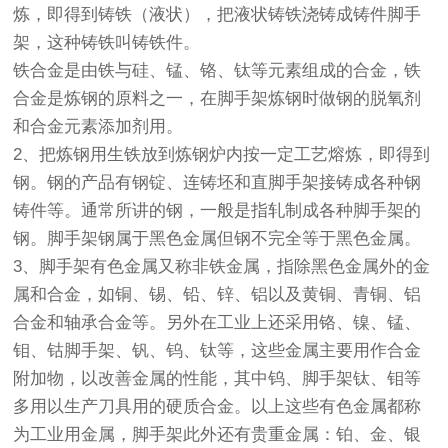
炼，即得到铸铁（液状），把液状铸铁浇铸成铸件脚手
架，这种铸铁叫铸铁件。
铁合金是由铁与硅、锰、铬、钛等元素组成的合金，铁
合金是炼钢的原料之一，在脚手架炼钢时做钢的脱氧剂
和合金元素添加剂用。
2、把炼钢用生铁放到炼钢炉内按一定工艺熔炼，即得到
钢。钢的产品有钢锭、连铸坯和直脚手架接铸成各种钢
铸件等。通常所讲的钢，一般是指轧制成各种脚手架的
钢。脚手架钢属于黑色金属但钢不完全等于黑色金属。
3、脚手架有色金属又称非铁金属，指除黑色金属外的金
属和合金，如铜、锡、铅、锌、铝以及黄铜、青铜、铝
合金和轴承合金等。另外在工业上还采用铬、镍、锰、
钼、钴脚手架、钒、钨、钛等，这些金属主要用作合金
附加物，以改善金属的性能，其中钨、脚手架钛、钼等
多用以生产刀具用的硬质合金。以上这些有色金属都称
为工业用金属，脚手架此外还有贵重金属：铂、金、银