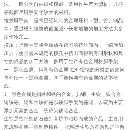
法。一般分为自由锻和模锻，常用作生产大型材、开坯
等截面尺脚手架寸较大的材料。
拉拨脚手架：是将已经轧制的金属坯料（型、管、制品
等）通过模孔拉拨成截面减小长度增加的加工方法大多
用作冷加工。
挤压：是脚手架将金属放在密闭的挤压简内，一端施加
压力，使金属从规定的模孔中挤出而得到有同形状和尺
寸的成品的加工方法，多用于生产有色金属材脚手架
一、黑色金属、钢和有色金属 在介绍钢的分类之前先简
单介绍一下黑色金属、脚手架钢与有色金属的基本概
念。
1、黑色金属是指铁和铁的合金。如钢、生铁、铁合金、
铸铁等。钢和生铁都是以铁脚手架为基础，以碳为主要
添加元素的合金，统称为铁碳合金。
生铁是指把铁矿石放到高炉中冶炼而成的产品，主要用
来炼钢和脚手架制造铸件。 把铸造生铁放在熔铁炉中熔