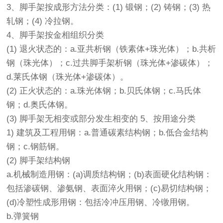
3、脚手架按成形方法分类：(1) 锻钢；(2) 铸钢；(3) 热
轧钢；(4) 冷拉钢。
4、脚手架按金相组织分类
(1) 退火状态的：a.亚共析钢（铁素体+珠光体）；b.共析
钢（珠光体）；c.过共脚手架析钢（珠光体+渗碳体）；
d.莱氏体钢（珠光体+渗碳体）。
(2) 正火状态的：a.珠光体钢；b.贝氏体钢；c.马氏体
钢；d.奥氏体钢。
(3) 脚手架无相变或部分发生相变的 5、按用途分类
1) 建筑及工程用钢：a.普通碳素结构钢；b.低合金结构
钢；c.钢筋钢。
(2) 脚手架结构钢
a.机械制造用钢：(a)调质结构钢；(b)表面硬化结构钢：
包括渗碳钢、渗氨钢、表面淬火用钢；(c)易切结构钢；
(d)冷塑性成形用钢：包括冷冲压用钢、冷镦用钢。
b.弹簧钢